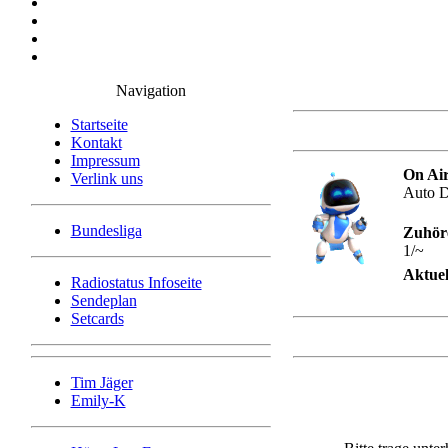
Navigation
Startseite
Kontakt
Impressum
On Air
Verlink uns
Auto 
Bundesliga
Zuhör
1/~
Aktuel
Radiostatus Infoseite
Sendeplan
Setcards
Tim Jäger
Emily-K