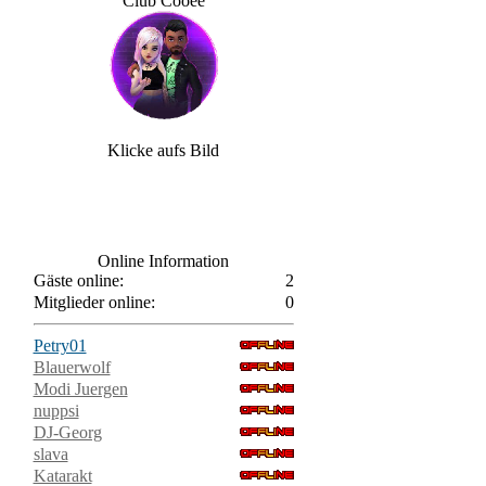
Club Cooee
Klicke aufs Bild
Online Information
Gäste online:
2
Mitglieder online:
0
Petry01
Blauerwolf
Modi Juergen
nuppsi
DJ-Georg
slava
Katarakt