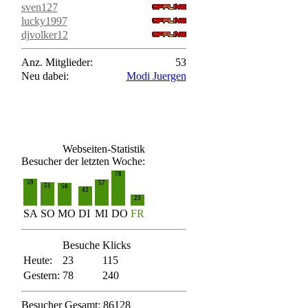
sven127
lucky1997
djvolker12
Anz. Mitglieder:
53
Neu dabei:
Modi Juergen
Webseiten-Statistik
Besucher der letzten Woche:
78
59
57
51
50
42
23
SA
SO
MO
DI
MI
DO
FR
Besuche
Klicks
Heute:
23
115
Gestern:
78
240
Besucher Gesamt: 86128