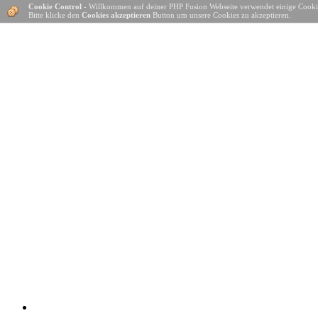
Cookie Control
- Willkommen auf deiner PHP Fusion Webseite verwendet einige Cooki
Bitte klicke den
Cookies akzeptieren
Button um unsere Cookies zu akzeptieren.