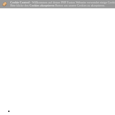
Cookie Control
- Willkommen auf deiner PHP Fusion Webseite verwendet einige Cooki
Bitte klicke den
Cookies akzeptieren
Button um unsere Cookies zu akzeptieren.