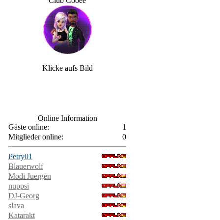
Club Cooee
Klicke aufs Bild
Online Information
Gäste online:
1
Mitglieder online:
0
Petry01
Blauerwolf
Modi Juergen
nuppsi
DJ-Georg
slava
Katarakt