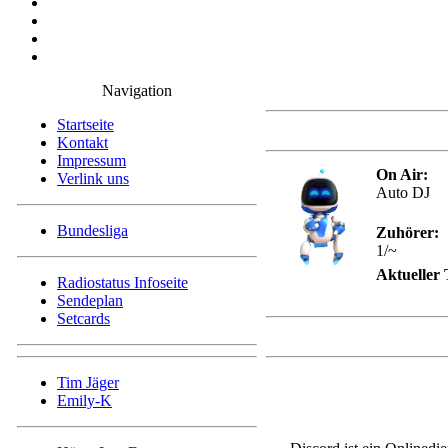
Navigation
Startseite
Kontakt
Impressum
On Air:
Verlink uns
Auto DJ
Bundesliga
Zuhörer:
1/~
Aktueller T
Radiostatus Infoseite
Sendeplan
Setcards
Tim Jäger
Emily-K