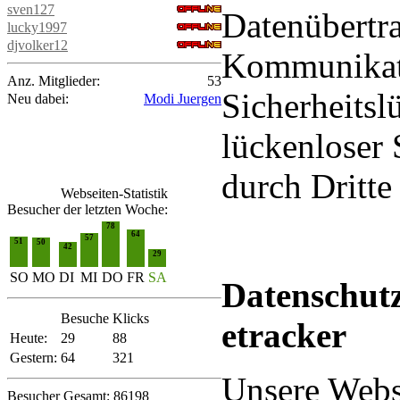
sven127
Datenübertra
lucky1997
djvolker12
Kommunikati
Anz. Mitglieder:
53
Sicherheitsl
Neu dabei:
Modi Juergen
lückenloser 
durch Dritte 
Webseiten-Statistik
Besucher der letzten Woche:
78
64
57
51
50
42
29
SO
MO
DI
MI
DO
FR
SA
Datenschutz
Besuche
Klicks
etracker
Heute:
29
88
Gestern:
64
321
Unsere Webse
Besucher Gesamt: 86198