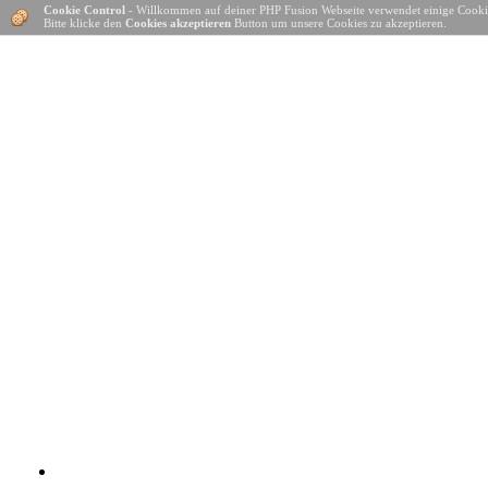
Cookie Control
- Willkommen auf deiner PHP Fusion Webseite verwendet einige Cooki
Bitte klicke den
Cookies akzeptieren
Button um unsere Cookies zu akzeptieren.