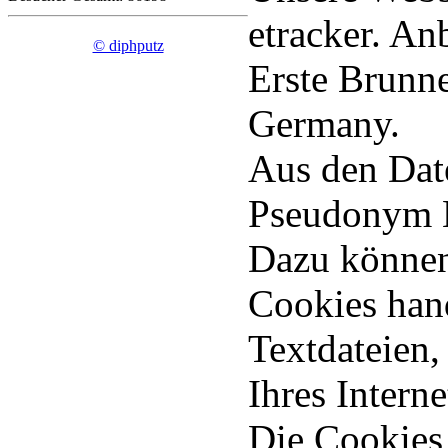
etracker. An
© diphputz
Erste Brunn
Germany.
Aus den Dat
Pseudonym N
Dazu können
Cookies hand
Textdateien,
Ihres Intern
Die Cookies