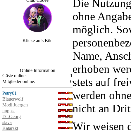
Die Nutzung 
Club Cooee
ohne Angabe
möglich. Sow
personenbez
Klicke aufs Bild
Name, Ansch
erhoben werd
Online Information
Gäste online:
1
stets auf fre
Mitglieder online:
0
werden ohne
Petry01
Blauerwolf
nicht an Dri
Modi Juergen
nuppsi
DJ-Georg
slava
Wir weisen d
Katarakt